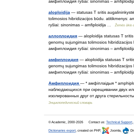
амфиплоидия ryšiai: sinonimas – amfiploid
aloploidija
— statusas T sritis augalininkyst
tolimosios hibridizacijos būdu. atitikmenys:
ryšiai: sinonimas – amfiploidija …
Žemės ūkio a
аллоплоидия
— aloploidija statusas T sritis
genomų sujungimas tolimosios hibridizacijos 
амфиплоидия ryšiai: sinonimas – amfiploid
амфиплоидия
— aloploidija statusas T sriti
genomų sujungimas tolimosios hibridizacijos 
амфиплоидия ryšiai: sinonimas – amfiploid
Амфиплоидия
— * амфіплаідыя * amphipl
наблюдающихся при скрещивании двух или
изолированных друг от друга стерильнос
Энциклопедический словарь
© Academic, 2000-2026
Contact us:
Technical Support
,
Dictionaries export
, created on PHP,
Joomla,
Dr