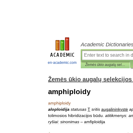
Academic Dictionarie
en-academic.com
Žemės ūkio augalų selekcijos ir sėklininkystės terminų žodynas
Žemės ūkio augalų selekcijos 
amphiploidy
amphiploidy
aloploidija
statusas
T
sritis
augalininkystė
ap
tolimosios
hibridizacijos
būdu
.
atitikmenys
:
an
ryšiai
:
sinonimas
–
amfiploidija