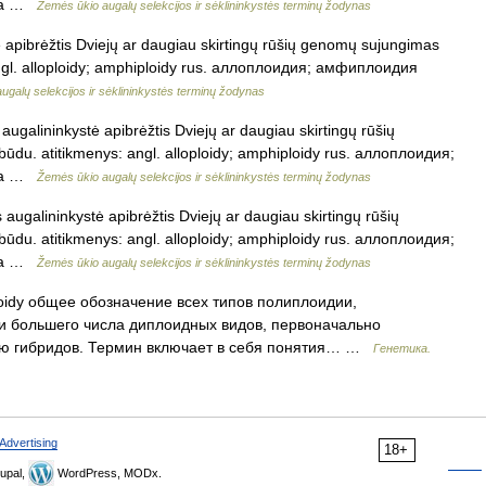
ija …
Žemės ūkio augalų selekcijos ir sėklininkystės terminų žodynas
ė apibrėžtis Dviejų ar daugiau skirtingų rūšių genomų sujungimas
 angl. alloploidy; amphiploidy rus. аллоплоидия; амфиплоидия
ugalų selekcijos ir sėklininkystės terminų žodynas
 augalininkystė apibrėžtis Dviejų ar daugiau skirtingų rūšių
būdu. atitikmenys: angl. alloploidy; amphiploidy rus. аллоплоидия;
ija …
Žemės ūkio augalų selekcijos ir sėklininkystės terminų žodynas
s augalininkystė apibrėžtis Dviejų ar daugiau skirtingų rūšių
būdu. atitikmenys: angl. alloploidy; amphiploidy rus. аллоплоидия;
ija …
Žemės ūkio augalų selekcijos ir sėklininkystės terminų žodynas
oidy общее обозначение всех типов полиплоидии,
 большего числа диплоидных видов, первоначально
тью гибридов. Термин включает в себя понятия… …
Генетика.
Advertising
18+
upal,
WordPress, MODx.