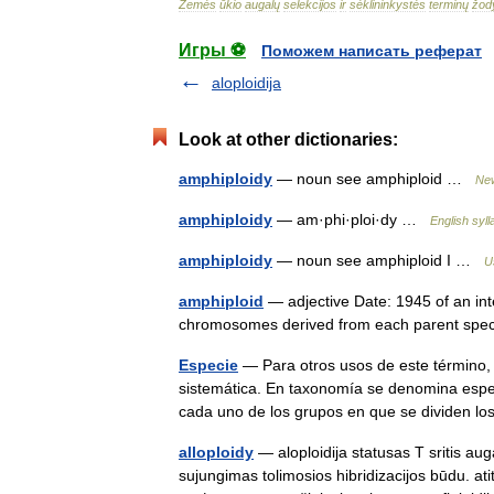
Žemės
ūkio
augalų
selekcijos
ir
sėklininkystės
terminų
žod
Игры ⚽
Поможем написать реферат
aloploidija
Look at other dictionaries:
amphiploidy
— noun see amphiploid …
New
amphiploidy
— am·phi·ploi·dy …
English syll
amphiploidy
— noun see amphiploid I …
U
amphiploid
— adjective Date: 1945 of an inte
chromosomes derived from each parent spe
Especie
— Para otros usos de este término, 
sistemática. En taxonomía se denomina espec
cada uno de los grupos en que se dividen 
alloploidy
— aloploidija statusas T sritis aug
sujungimas tolimosios hibridizacijos būdu. at