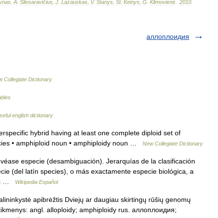
ynas
.
A
.
Sliesaravičius
,
J
.
Lazauskas
,
V
.
Stanys
,
St
.
Keinys
,
G
.
Klimovienė
.
.
2010
.
аллоплоидия
 Collegiate Dictionary
ables
seful english dictionary
rspecific hybrid having at least one complete diploid set of
cies • amphiploid noun • amphiploidy noun …
New Collegiate Dictionary
véase especie (desambiguación). Jerarquías de la clasificación
ie (del latín species), o más exactamente especie biológica, a
los …
Wikipedia Español
alininkystė apibrėžtis Dviejų ar daugiau skirtingų rūšių genomų
itikmenys: angl. alloploidy; amphiploidy rus. аллоплоидия;