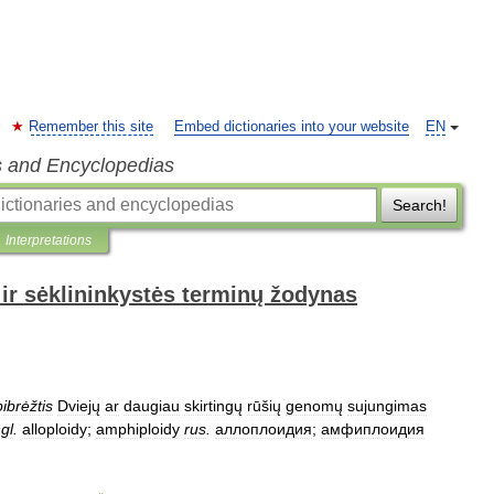
Remember this site
Embed dictionaries into your website
EN
s and Encyclopedias
Search!
Interpretations
ir sėklininkystės terminų žodynas
ibrėžtis
Dviejų
ar
daugiau
skirtingų
rūšių
genomų
sujungimas
gl
.
alloploidy
;
amphiploidy
rus
.
аллоплоидия
;
амфиплоидия